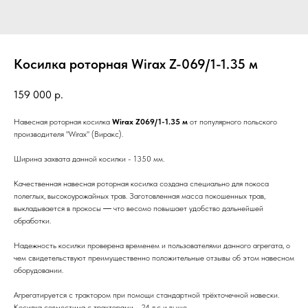
Косилка роторная Wirax Z-069/1-1.35 м
159 000
р.
Навесная роторная косилка
Wirax Z069/1-1.35 м
от популярного польского
производителя "Wirax" (Виракс).
Ширина захвата данной косилки - 1350 мм.
Качественная навесная роторная косилка создана специально для покоса
полеглых, высокоурожайных трав. Заготовленная масса покошенных трав,
выкладывается в прокосы ― что весомо повышает удобство дальнейшей
обработки.
Надежность косилки проверена временем и пользователями данного агрегата, о
чем свидетельствуют преимущественно положительные отзывы об этом навесном
оборудовании.
Агрегатируется с трактором при помощи стандартной трёхточечной навески.
Косилка совместима с тракторами - 24 л.с и выше.