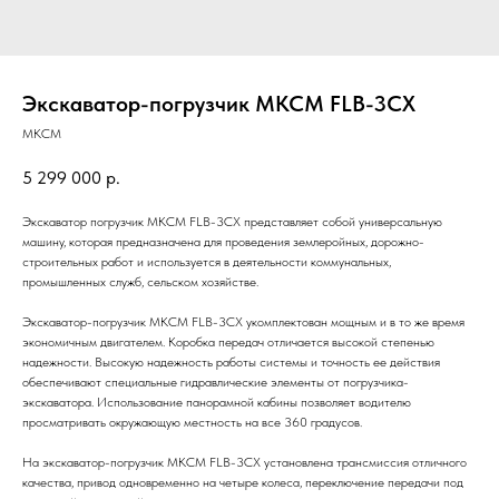
Экскаватор-погрузчик МКСМ FLB-3CX
МКСМ
5 299 000
р.
Экскаватор погрузчик МКСМ FLB-3CX представляет собой универсальную
машину, которая предназначена для проведения землеройных, дорожно-
строительных работ и используется в деятельности коммунальных,
промышленных служб, сельском хозяйстве.
Экскаватор-погрузчик МКСМ FLB-3CX укомплектован мощным и в то же время
экономичным двигателем. Коробка передач отличается высокой степенью
надежности. Высокую надежность работы системы и точность ее действия
обеспечивают специальные гидравлические элементы от погрузчика-
экскаватора. Использование панорамной кабины позволяет водителю
просматривать окружающую местность на все 360 градусов.
На экскаватор-погрузчик МКСМ FLB-3CX установлена трансмиссия отличного
качества, привод одновременно на четыре колеса, переключение передачи под